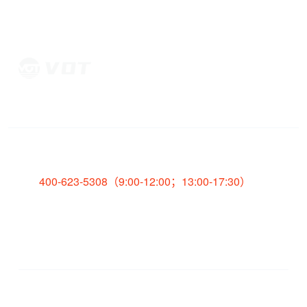
全国服务热线
400-623-5308（9:00-12:00；13:00-17:30）
销售邮箱：
sales@votinfrared.com
供应商自荐：
proc-mgmt-dept@votinfrared.com
地址：
安徽省滁州市琅琊区经济开发区南京路100号
版权所有 ©2020安徽光智科技有限公司
皖ICP备20011391号
皖公
网安备 34110202000663号