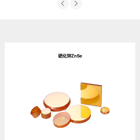
硒化锌ZnSe