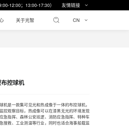
9:00-12:00；13:00-17:30）
友情链接
心
关于光智
CN
型布控球机
球机是一款集可见光和热成像于一体的布控球机，
监控观察目标，热成像可以在漆黑无光的环境发现
应急指挥、森林公安巡逻、消防应急指挥、特种车
急搜救、工业测温等行业，同时也适合海事船载监