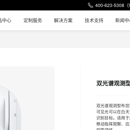
400-623-5308（
品中心
定制服务
解决方案
技术支持
新闻中
双光谱观测
双光谱观测型布控
可见光可以在白天
识别目标。适用于
移动指挥观察、应
控等领域。