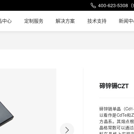
400-623-5308（
品中心
定制服务
解决方案
技术支持
新闻中
碲锌镉CZT
碲锌镉单晶（Cd1-
以看作是CdTe
方晶系。其熔点根据
晶格常数可以通过
料在晶格上实现完