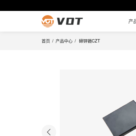
产
首页
/
产品中心
/
碲锌镉CZT