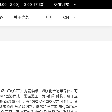
9:00-12:00；13:00-17:30）
友情链接
心
关于光智
CN
xZnxTe,CZT）为宽禁带II-VI族化合物半导体，可
和ZnTe固溶而成，常温常压下为闪锌矿结构，属于立
Zn含量不同，在1092°C~1295°C之间变化。其
改变Zn组分加以调制，能够和窄禁带的HgCdTe材
全匹配，因此可作为HgCdTe外延的优选衬底材